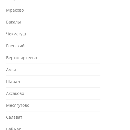
Мраково
Бакалы
Чекмагуш
Раевский
Верхнеяркеево
Амзя
Шаран
Аксаково
Месягутово
Салават
Баймак