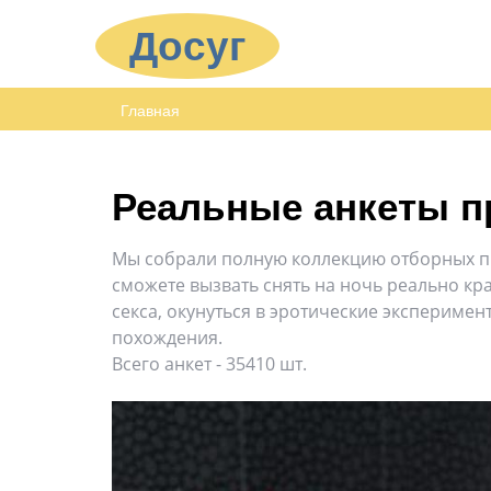
Досуг
Главная
Реальные анкеты п
Мы собрали полную коллекцию отборных пр
сможете вызвать снять на ночь реально кр
секса, окунуться в эротические эксперимен
похождения.
Всего анкет - 35410 шт.