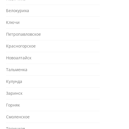
Белокуриха
Ключи
Петропавловское
Красногорское
Новоалтайск
Тальменка
Кулунда
Заринск
Горняк
Смоленское
Троицкое