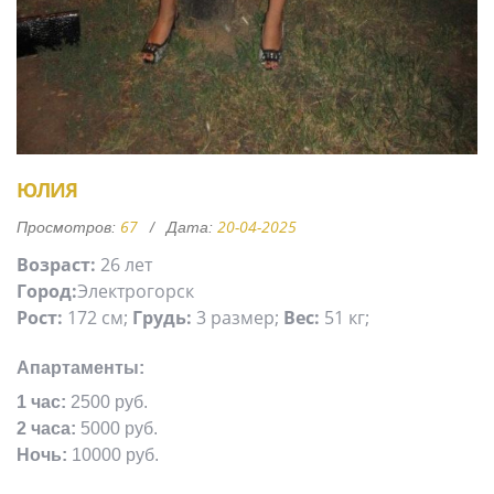
ЮЛИЯ
67
20-04-2025
Просмотров:
Дата:
Возраст:
26 лет
Город:
Электрогорск
Рост:
172 см;
Грудь:
3 размер;
Вес:
51 кг;
Апартаменты:
1 час:
2500 руб.
2 часа:
5000 руб.
Ночь:
10000 руб.