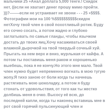
мальчики 25 +Анал доплата 5,000 тенге.! Скидок
нет, ((если не хватает денег прошу мимо пройти.
)))?--------если не устраивает не звони - - - 25 +$$$$.
Фотографии мои на 100 %$$$$$$$$$$скидок
нетХочу твой член в свой похотливый ротик. Буду
его сочно сосать, а потом жадно и глубоко
заглатывать по самые гланды, чтобы язычком
достать до твоих яиц.Хочу насаживаться своей
влажной дырочкой на твой твердый сочный хуй.
Прыгать на нем верх и вниз, мурлыкая от кайфа. А
потом ты поставишь меня раком и хорошенько
выебешь, пока я не кончу.Но этого мне мало. Твой
член нужно будет непременно вогнать в мою тугую
жопу.Я тихо заною от боли когда ты начнешь
растягивать мою шоколадку, а потом я буду
стонать от удовольствия, от того как ты жестко
долбишь меня в очко. Высосу её всю, до
последней капли, когда ты наконец вставишь мне в
рот свой горячий пульсинующий член и